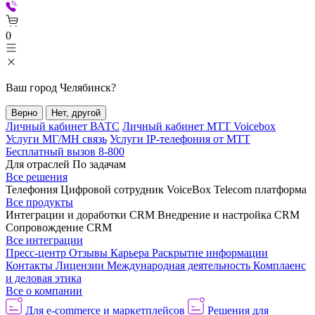
0
Ваш город
Челябинск
?
Верно
Нет, другой
Личный кабинет ВАТС
Личный кабинет МТТ Voicebox
Услуги МГ/МН связь
Услуги IP-телефония от МТТ
Бесплатный вызов 8-800
Для отраслей
По задачам
Все решения
Телефония
Цифровой сотрудник VoiceBox
Telecom платформа
Все продукты
Интеграции и доработки CRM
Внедрение и настройка CRM
Сопровождение CRM
Все интеграции
Пресс-центр
Отзывы
Карьера
Раскрытие информации
Контакты
Лицензии
Международная деятельность
Комплаенс
и деловая этика
Все о компании
Для e-commerce и маркетплейсов
Решения для