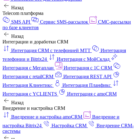
Назад
Telecom платформа
SMS API
Сервис SMS-рассылок
СМС-рассылки
по базе клиентов
Назад
Интеграции и доработки CRM
Интеграция CRM с телефонией МТТ
Интеграция
телефонии и Bitrix24
Интеграция с МойСклад
Интеграция с Мегаплан
Интеграция с 1C CRM
Интеграция с retailCRM
Интеграция REST API
Интеграция Клиентикс
Интеграция Планфикс
Интеграция с YCLIENTS
Интеграция с amoCRM
Назад
Внедрение и настройка CRM
Внедрение и настройка amoCRM
Внедрение и
настройка Bitrix24
Настройка CRM
Внедрение CRM-
системы