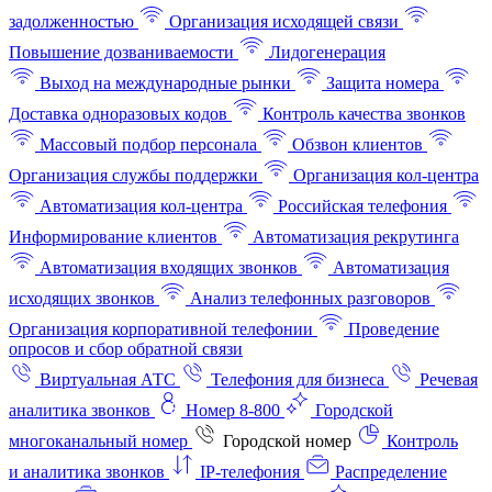
задолженностью
Организация исходящей связи
Повышение дозваниваемости
Лидогенерация
Выход на международные рынки
Защита номера
Доставка одноразовых кодов
Контроль качества звонков
Массовый подбор персонала
Обзвон клиентов
Организация службы поддержки
Организация кол-центра
Автоматизация кол-центра
Российская телефония
Информирование клиентов
Автоматизация рекрутинга
Автоматизация входящих звонков
Автоматизация
исходящих звонков
Анализ телефонных разговоров
Организация корпоративной телефонии
Проведение
опросов и сбор обратной связи
Виртуальная АТС
Телефония для бизнеса
Речевая
аналитика звонков
Номер 8-800
Городской
многоканальный номер
Городской номер
Контроль
и аналитика звонков
IP-телефония
Распределение