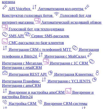
корзина
API Voicebox
Автоматизация кол‑центра
Конструктор голосовых ботов
Голосовой бот для
интернет‑магазина
Автоматический исходящий обзвон
Голосовой бот для техподдержки
SMS API
Сервис SMS-рассылок
СМС-рассылки по базе клиентов
Интеграция CRM с телефонией МТТ
Интеграция
телефонии и Bitrix24
Интеграция с МойСклад
Интеграция с Мегаплан
Интеграция с 1C CRM
Интеграция с retailCRM
Интеграция REST API
Интеграция Клиентикс
Интеграция Планфикс
Интеграция с YCLIENTS
Интеграция с amoCRM
Внедрение и настройка amoCRM
Внедрение и
настройка Bitrix24
Настройка CRM
Внедрение CRM-системы