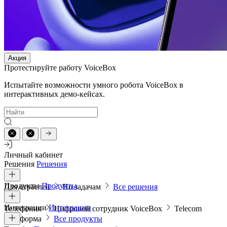
Акция
Протестируйте работу VoiceBox
Испытайте возможности умного робота VoiceBox в
интерактивных демо-кейсах.
Личный кабинет
Решения
Решения
Продукты
Продукты
Для отраслей
По задачам
Все решения
Интеграции
Интеграции
Телефония
Цифровой сотрудник VoiceBox
Telecom
платформа
Все продукты