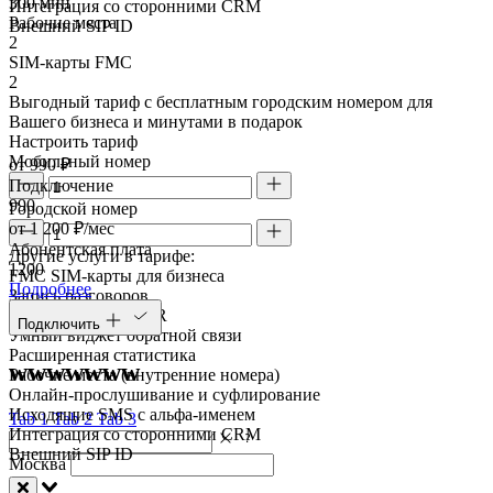
300 мин
Интеграция со сторонними CRM
Рабочие места
Внешний SIP ID
2
SIM-карты FMC
2
Выгодный тариф с бесплатным городским номером для
Вашего бизнеса и минутами в подарок
Настроить тариф
Мобильный номер
от 990 ₽
Подключение
990
Городской номер
от 1 200 ₽/мес
Абонентская плата
Другие услуги в тарифе:
1200
FMC SIM-карты для бизнеса
Подробнее
Запись разговоров
Голосовое меню IVR
Подключить
Умный виджет обратной связи
Расширенная статистика
wwwwwww
Рабочие места (внутренние номера)
Онлайн-прослушивание и суфлирование
Исходящие SMS с альфа-именем
Tab 1
Tab 2
Tab 3
Интеграция со сторонними CRM
Внешний SIP ID
Москва