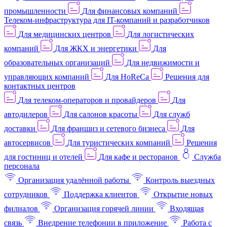
промышленности
Для финансовых компаний
Телеком-инфраструктура для IT-компаний и разработчиков
Для медицинских центров
Для логистических
компаний
Для ЖКХ и энергетики
Для
образовательных организаций
Для недвижимости и
управляющих компаний
Для HoReCa
Решения для
контактных центров
Для телеком-операторов и провайдеров
Для
автодилеров
Для салонов красоты
Для служб
доставки
Для франшиз и сетевого бизнеса
Для
автосервисов
Для туристических компаний
Решения
для гостиниц и отелей
Для кафе и ресторанов
Служба
персонала
Организация удалённой работы
Контроль выездных
сотрудников
Поддержка клиентов
Открытие новых
филиалов
Организация горячей линии
Входящая
связь
Внедрение телефонии в приложение
Работа с