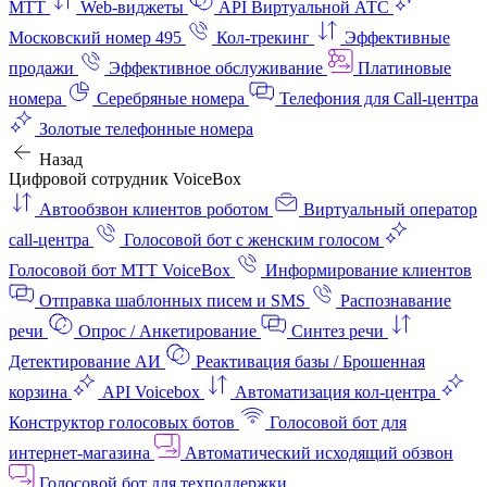
МТТ
Web-виджеты
API Виртуальной АТС
Московский номер 495
Кол-трекинг
Эффективные
продажи
Эффективное обслуживание
Платиновые
номера
Серебряные номера
Телефония для Call-центра
Золотые телефонные номера
Назад
Цифровой сотрудник VoiceBox
Автообзвон клиентов роботом
Виртуальный оператор
call-центра
Голосовой бот с женским голосом
Голосовой бот МТТ VoiceBox
Информирование клиентов
Отправка шаблонных писем и SMS
Распознавание
речи
Опрос / Анкетирование
Синтез речи
Детектирование АИ
Реактивация базы / Брошенная
корзина
API Voicebox
Автоматизация кол‑центра
Конструктор голосовых ботов
Голосовой бот для
интернет‑магазина
Автоматический исходящий обзвон
Голосовой бот для техподдержки