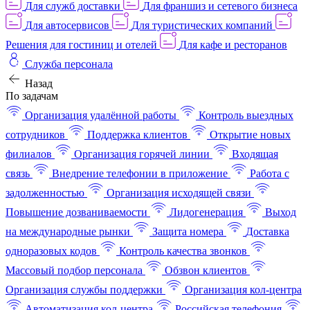
Для служб доставки
Для франшиз и сетевого бизнеса
Для автосервисов
Для туристических компаний
Решения для гостиниц и отелей
Для кафе и ресторанов
Служба персонала
Назад
По задачам
Организация удалённой работы
Контроль выездных
сотрудников
Поддержка клиентов
Открытие новых
филиалов
Организация горячей линии
Входящая
связь
Внедрение телефонии в приложение
Работа с
задолженностью
Организация исходящей связи
Повышение дозваниваемости
Лидогенерация
Выход
на международные рынки
Защита номера
Доставка
одноразовых кодов
Контроль качества звонков
Массовый подбор персонала
Обзвон клиентов
Организация службы поддержки
Организация кол-центра
Автоматизация кол-центра
Российская телефония