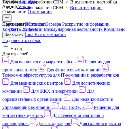
Тарифы
Тарифы
Интеграции и доработки CRM
Внедрение и настройка
Акции
Акции
CRM
Сопровождение CRM
Все интеграции
О компании
О компании
Пресс-центр
Партнерам
Партнерам
Отзывы
Карьера
Раскрытие информации
Контакты
+7 (351) 220-81-32
Лицензии
Международная деятельность
Комплаенс
и деловая этика
Все о компании
Челябинск
Подключить сейчас
Назад
Для отраслей
Для e-commerce и маркетплейсов
Решения для
промышленности
Для финансовых компаний
Телеком-инфраструктура для IT-компаний и разработчиков
Для медицинских центров
Для логистических
компаний
Для ЖКХ и энергетики
Для
образовательных организаций
Для недвижимости и
управляющих компаний
Для HoReCa
Решения для
контактных центров
Для телеком-операторов и
провайдеров
Для автодилеров
Для салонов красоты