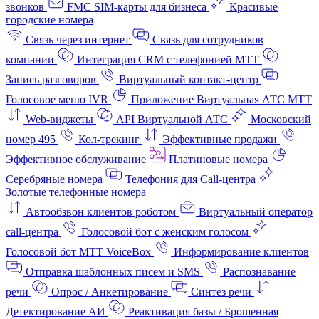
звонков
FMC SIM-карты для бизнеса
Красивые
городские номера
Связь через интернет
Связь для сотрудников
компании
Интеграция CRM с телефонией МТТ
Запись разговоров
Виртуальный контакт‑центр
Голосовое меню IVR
Приложение Виртуальная АТС МТТ
Web-виджеты
API Виртуальной АТС
Московский
номер 495
Кол-трекинг
Эффективные продажи
Эффективное обслуживание
Платиновые номера
Серебряные номера
Телефония для Call-центра
Золотые телефонные номера
Автообзвон клиентов роботом
Виртуальный оператор
call-центра
Голосовой бот с женским голосом
Голосовой бот МТТ VoiceBox
Информирование клиентов
Отправка шаблонных писем и SMS
Распознавание
речи
Опрос / Анкетирование
Синтез речи
Детектирование АИ
Реактивация базы / Брошенная