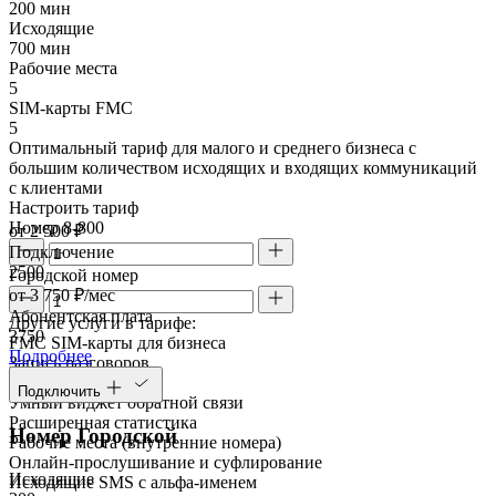
200 мин
Исходящие
700 мин
Рабочие места
5
SIM-карты FMC
5
Оптимальный тариф для малого и среднего бизнеса с
большим количеством исходящих и входящих коммуникаций
с клиентами
Настроить тариф
Номер 8-800
от 2 500 ₽
Подключение
2500
Городской номер
от 3 750 ₽/мес
Абонентская плата
Другие услуги в тарифе:
3750
FMC SIM-карты для бизнеса
Подробнее
Запись разговоров
Речевая аналитика
Подключить
Умный виджет обратной связи
Расширенная статистика
Номер Городской
Рабочие места (внутренние номера)
Онлайн-прослушивание и суфлирование
Исходящие
Исходящие SMS с альфа-именем