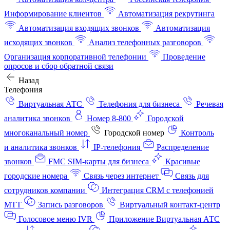
Информирование клиентов
Автоматизация рекрутинга
Автоматизация входящих звонков
Автоматизация
исходящих звонков
Анализ телефонных разговоров
Организация корпоративной телефонии
Проведение
опросов и сбор обратной связи
Назад
Телефония
Виртуальная АТС
Телефония для бизнеса
Речевая
аналитика звонков
Номер 8-800
Городской
многоканальный номер
Городской номер
Контроль
и аналитика звонков
IP-телефония
Распределение
звонков
FMC SIM-карты для бизнеса
Красивые
городские номера
Связь через интернет
Связь для
сотрудников компании
Интеграция CRM с телефонией
МТТ
Запись разговоров
Виртуальный контакт‑центр
Голосовое меню IVR
Приложение Виртуальная АТС