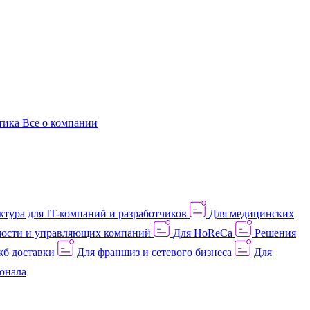
этика
Все о компании
тура для IT-компаний и разработчиков
Для медицинских
ости и управляющих компаний
Для HoReCa
Решения
жб доставки
Для франшиз и сетевого бизнеса
Для
онала