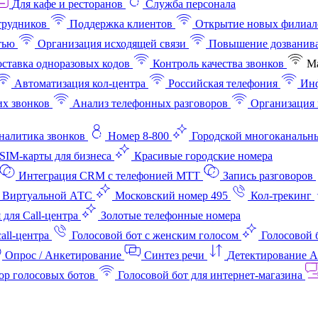
Для кафе и ресторанов
Служба персонала
трудников
Поддержка клиентов
Открытие новых филиал
тью
Организация исходящей связи
Повышение дозванив
ставка одноразовых кодов
Контроль качества звонков
Ма
Автоматизация кол-центра
Российская телефония
Инф
х звонков
Анализ телефонных разговоров
Организация 
аналитика звонков
Номер 8-800
Городской многоканальн
SIM-карты для бизнеса
Красивые городские номера
Интеграция CRM с телефонией МТТ
Запись разговоров
 Виртуальной АТС
Московский номер 495
Кол-трекинг
 для Call-центра
Золотые телефонные номера
all-центра
Голосовой бот с женским голосом
Голосовой 
Опрос / Анкетирование
Синтез речи
Детектирование 
ор голосовых ботов
Голосовой бот для интернет‑магазина