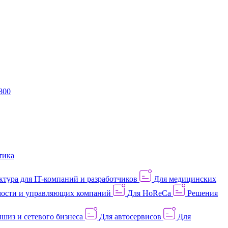
800
тика
тура для IT-компаний и разработчиков
Для медицинских
ости и управляющих компаний
Для HoReCa
Решения
шиз и сетевого бизнеса
Для автосервисов
Для