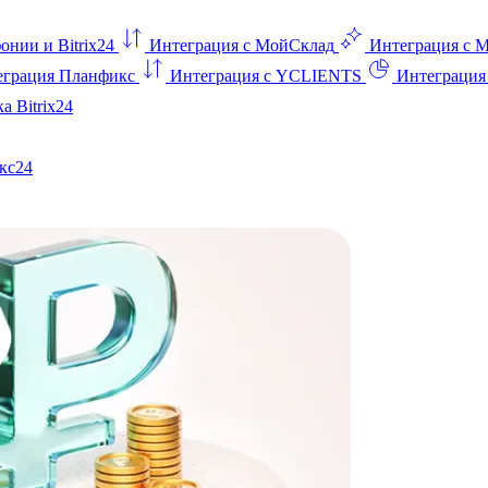
онии и Bitrix24
Интеграция с МойСклад
Интеграция с 
еграция Планфикс
Интеграция с YCLIENTS
Интеграци
а Bitrix24
кс24