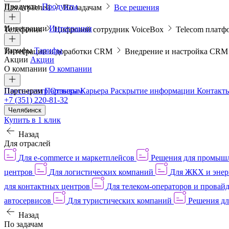
Продукты
Продукты
Для отраслей
По задачам
Все решения
Интеграции
Интеграции
Телефония
Цифровой сотрудник VoiceBox
Telecom платф
Тарифы
Тарифы
Интеграции и доработки CRM
Внедрение и настройка CR
Акции
Акции
О компании
О компании
Пресс-центр
Партнерам
Партнерам
Отзывы
Карьера
Раскрытие информации
Контакт
+7 (351) 220-81-32
Челябинск
Купить в 1 клик
Назад
Для отраслей
Для e-commerce и маркетплейсов
Решения для промыш
центров
Для логистических компаний
Для ЖКХ и энер
для контактных центров
Для телеком-операторов и провай
автосервисов
Для туристических компаний
Решения дл
Назад
По задачам