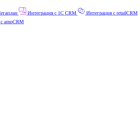
Мегаплан
Интеграция с 1C CRM
Интеграция с retailCRM
я с amoCRM