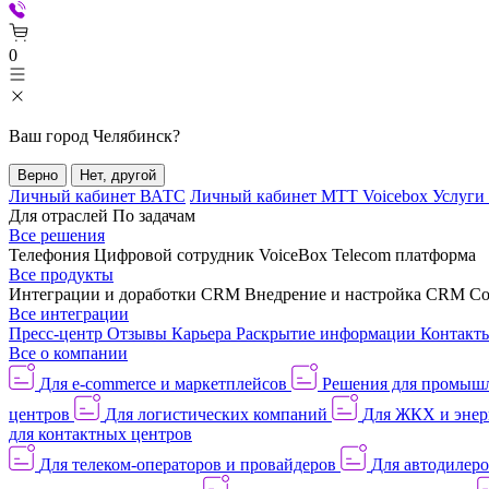
0
Ваш город
Челябинск
?
Верно
Нет, другой
Личный кабинет ВАТС
Личный кабинет МТТ Voicebox
Услуги
Для отраслей
По задачам
Все решения
Телефония
Цифровой сотрудник VoiceBox
Telecom платформа
Все продукты
Интеграции и доработки CRM
Внедрение и настройка CRM
Со
Все интеграции
Пресс-центр
Отзывы
Карьера
Раскрытие информации
Контакт
Все о компании
Для e-commerce и маркетплейсов
Решения для промыш
центров
Для логистических компаний
Для ЖКХ и энер
для контактных центров
Для телеком-операторов и провайдеров
Для автодилер