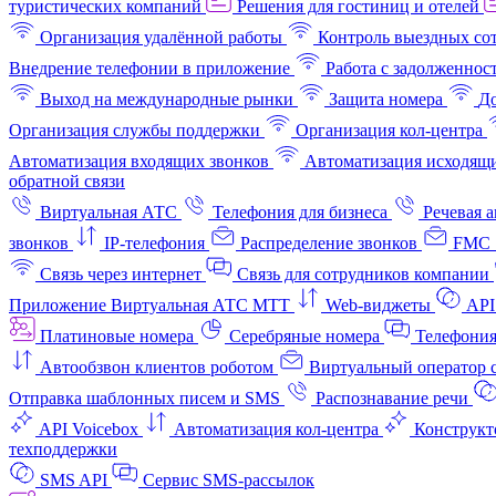
туристических компаний
Решения для гостиниц и отелей
Организация удалённой работы
Контроль выездных со
Внедрение телефонии в приложение
Работа с задолженнос
Выход на международные рынки
Защита номера
До
Организация службы поддержки
Организация кол-центра
Автоматизация входящих звонков
Автоматизация исходящи
обратной связи
Виртуальная АТС
Телефония для бизнеса
Речевая 
звонков
IP-телефония
Распределение звонков
FMC 
Связь через интернет
Связь для сотрудников компании
Приложение Виртуальная АТС МТТ
Web-виджеты
API
Платиновые номера
Серебряные номера
Телефония
Автообзвон клиентов роботом
Виртуальный оператор c
Отправка шаблонных писем и SMS
Распознавание речи
API Voicebox
Автоматизация кол‑центра
Конструкт
техподдержки
SMS API
Сервис SMS-рассылок