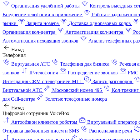
Организация удалённой работы
Контроль выездных со
Внедрение телефонии в приложение
Работа с задолженнос
рынки
Защита номера
Доставка одноразовых кодов
Организация кол-центра
Автоматизация кол-центра
Ро
Автоматизация исходящих звонков
Анализ телефонных раз
Назад
Телефония
Виртуальная АТС
Телефония для бизнеса
Речевая 
звонков
IP-телефония
Распределение звонков
FMC 
Интеграция CRM с телефонией МТТ
Запись разговоров
Виртуальной АТС
Московский номер 495
Кол-трекинг
для Call-центра
Золотые телефонные номера
Назад
Цифровой сотрудник VoiceBox
Автообзвон клиентов роботом
Виртуальный оператор c
Отправка шаблонных писем и SMS
Распознавание речи
Автоматизация кол‑центра
Конструктор голосовых бот