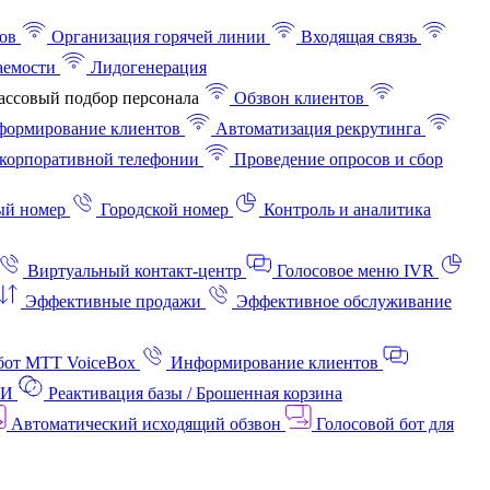
ов
Организация горячей линии
Входящая связь
аемости
Лидогенерация
ссовый подбор персонала
Обзвон клиентов
ормирование клиентов
Автоматизация рекрутинга
корпоративной телефонии
Проведение опросов и сбор
ый номер
Городской номер
Контроль и аналитика
Виртуальный контакт‑центр
Голосовое меню IVR
Эффективные продажи
Эффективное обслуживание
бот МТТ VoiceBox
Информирование клиентов
АИ
Реактивация базы / Брошенная корзина
Автоматический исходящий обзвон
Голосовой бот для