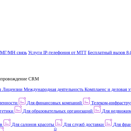
 МГ/МН связь
Услуги IP-телефония от МТТ
Бесплатный вызов 8-
провождение CRM
ы
Лицензии
Международная деятельность
Комплаенс и деловая э
ленности
Для финансовых компаний
Телеком-инфраструк
гетики
Для образовательных организаций
Для недвижим
ов
Для салонов красоты
Для служб доставки
Для фран