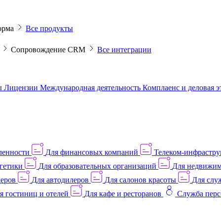
орма
Все продукты
M
Сопровождение CRM
Все интеграции
ы
Лицензии
Международная деятельность
Комплаенс и деловая 
ленности
Для финансовых компаний
Телеком-инфраструк
гетики
Для образовательных организаций
Для недвижим
деров
Для автодилеров
Для салонов красоты
Для слу
я гостиниц и отелей
Для кафе и ресторанов
Служба перс