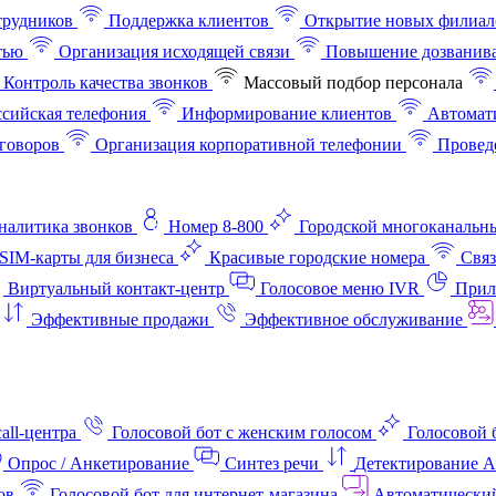
трудников
Поддержка клиентов
Открытие новых филиал
тью
Организация исходящей связи
Повышение дозванив
Контроль качества звонков
Массовый подбор персонала
ссийская телефония
Информирование клиентов
Автомат
говоров
Организация корпоративной телефонии
Проведе
аналитика звонков
Номер 8-800
Городской многоканальн
SIM-карты для бизнеса
Красивые городские номера
Связ
Виртуальный контакт‑центр
Голосовое меню IVR
Прил
Эффективные продажи
Эффективное обслуживание
all-центра
Голосовой бот с женским голосом
Голосовой 
Опрос / Анкетирование
Синтез речи
Детектирование 
ов
Голосовой бот для интернет‑магазина
Автоматически