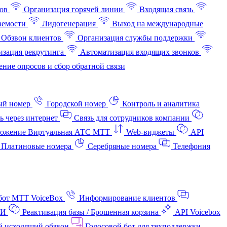
ов
Организация горячей линии
Входящая связь
аемости
Лидогенерация
Выход на международные
Обзвон клиентов
Организация службы поддержки
изация рекрутинга
Автоматизация входящих звонков
ние опросов и сбор обратной связи
ый номер
Городской номер
Контроль и аналитика
ь через интернет
Связь для сотрудников компании
ожение Виртуальная АТС МТТ
Web-виджеты
API
Платиновые номера
Серебряные номера
Телефония
бот МТТ VoiceBox
Информирование клиентов
АИ
Реактивация базы / Брошенная корзина
API Voicebox
й исходящий обзвон
Голосовой бот для техподдержки