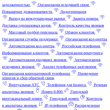
задолженностью
Организация исходящей связи
Повышение дозваниваемости
Лидогенерация
Выход на международные рынки
Защита номера
Доставка одноразовых кодов
Контроль качества звонков
Массовый подбор персонала
Обзвон клиентов
Организация службы поддержки
Организация кол-центра
Автоматизация кол-центра
Российская телефония
Информирование клиентов
Автоматизация рекрутинга
Автоматизация входящих звонков
Автоматизация
исходящих звонков
Анализ телефонных разговоров
Организация корпоративной телефонии
Проведение
опросов и сбор обратной связи
Виртуальная АТС
Телефония для бизнеса
Речевая
аналитика звонков
Номер 8-800
Городской
многоканальный номер
Городской номер
Контроль
и аналитика звонков
IP-телефония
Распределение