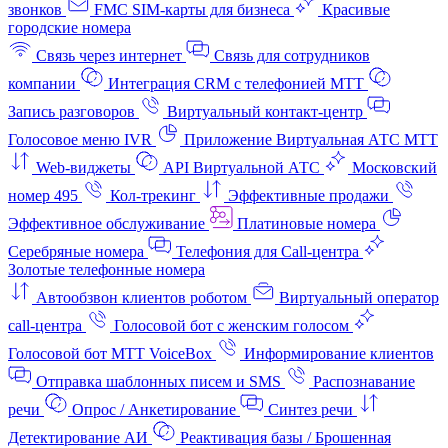
звонков
FMC SIM-карты для бизнеса
Красивые
городские номера
Связь через интернет
Связь для сотрудников
компании
Интеграция CRM с телефонией МТТ
Запись разговоров
Виртуальный контакт‑центр
Голосовое меню IVR
Приложение Виртуальная АТС МТТ
Web-виджеты
API Виртуальной АТС
Московский
номер 495
Кол-трекинг
Эффективные продажи
Эффективное обслуживание
Платиновые номера
Серебряные номера
Телефония для Call-центра
Золотые телефонные номера
Автообзвон клиентов роботом
Виртуальный оператор
call-центра
Голосовой бот с женским голосом
Голосовой бот МТТ VoiceBox
Информирование клиентов
Отправка шаблонных писем и SMS
Распознавание
речи
Опрос / Анкетирование
Синтез речи
Детектирование АИ
Реактивация базы / Брошенная