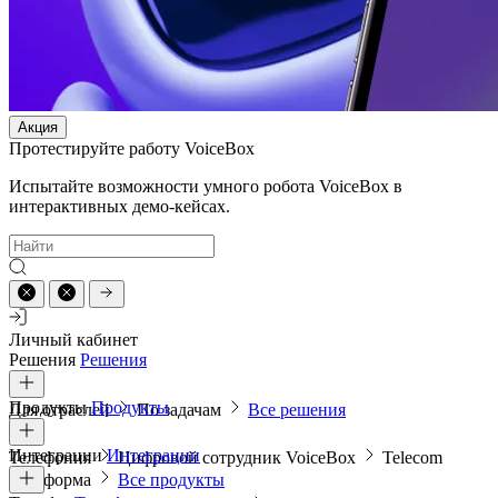
Акция
Протестируйте работу VoiceBox
Испытайте возможности умного робота VoiceBox в
интерактивных демо-кейсах.
Личный кабинет
Решения
Решения
Продукты
Продукты
Для отраслей
По задачам
Все решения
Интеграции
Интеграции
Телефония
Цифровой сотрудник VoiceBox
Telecom
платформа
Все продукты