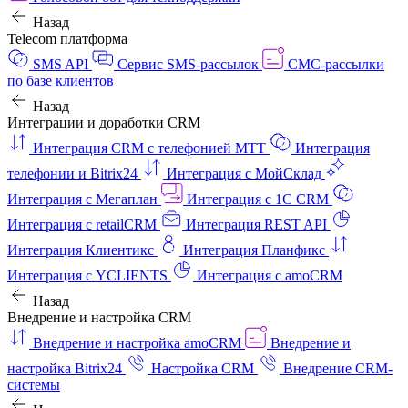
Назад
Telecom платформа
SMS API
Сервис SMS-рассылок
СМС-рассылки
по базе клиентов
Назад
Интеграции и доработки CRM
Интеграция CRM с телефонией МТТ
Интеграция
телефонии и Bitrix24
Интеграция с МойСклад
Интеграция с Мегаплан
Интеграция с 1C CRM
Интеграция с retailCRM
Интеграция REST API
Интеграция Клиентикс
Интеграция Планфикс
Интеграция с YCLIENTS
Интеграция с amoCRM
Назад
Внедрение и настройка CRM
Внедрение и настройка amoCRM
Внедрение и
настройка Bitrix24
Настройка CRM
Внедрение CRM-
системы