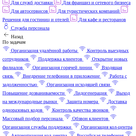
Для служб доставки
Для франшиз и сетевого бизнеса
Для автосервисов
Для туристических компаний
Решения для гостиниц и отелей
Для кафе и ресторанов
Служба персонала
Назад
По задачам
Организация удалённой работы
Контроль выездных
сотрудников
Поддержка клиентов
Открытие новых
филиалов
Организация горячей линии
Входящая
связь
Внедрение телефонии в приложение
Работа с
задолженностью
Организация исходящей связи
Повышение дозваниваемости
Лидогенерация
Выход
на международные рынки
Защита номера
Доставка
одноразовых кодов
Контроль качества звонков
Массовый подбор персонала
Обзвон клиентов
Организация службы поддержки
Организация кол-центра
Автоматизация кол-центра
Российская телефония