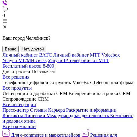
0
Ваш город
Челябинск
?
Верно
Нет, другой
Личный кабинет ВАТС
Личный кабинет МТТ Voicebox
Услуги МГ/МН связь
Услуги IP-телефония от МТТ
Бесплатный вызов 8-800
Для отраслей
По задачам
Все решения
Телефония
Цифровой сотрудник VoiceBox
Telecom платформа
Все продукты
Интеграции и доработки CRM
Внедрение и настройка CRM
Сопровождение CRM
Все интеграции
Пресс-центр
Отзывы
Карьера
Раскрытие информации
Контакты
Лицензии
Международная деятельность
Комплаенс
и деловая этика
Все о компании
Для e-commerce и маркетплейсов
Решения для