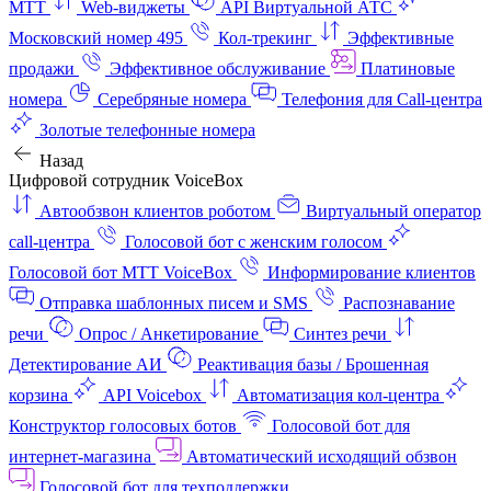
МТТ
Web-виджеты
API Виртуальной АТС
Московский номер 495
Кол-трекинг
Эффективные
продажи
Эффективное обслуживание
Платиновые
номера
Серебряные номера
Телефония для Call-центра
Золотые телефонные номера
Назад
Цифровой сотрудник VoiceBox
Автообзвон клиентов роботом
Виртуальный оператор
call-центра
Голосовой бот с женским голосом
Голосовой бот МТТ VoiceBox
Информирование клиентов
Отправка шаблонных писем и SMS
Распознавание
речи
Опрос / Анкетирование
Синтез речи
Детектирование АИ
Реактивация базы / Брошенная
корзина
API Voicebox
Автоматизация кол‑центра
Конструктор голосовых ботов
Голосовой бот для
интернет‑магазина
Автоматический исходящий обзвон
Голосовой бот для техподдержки