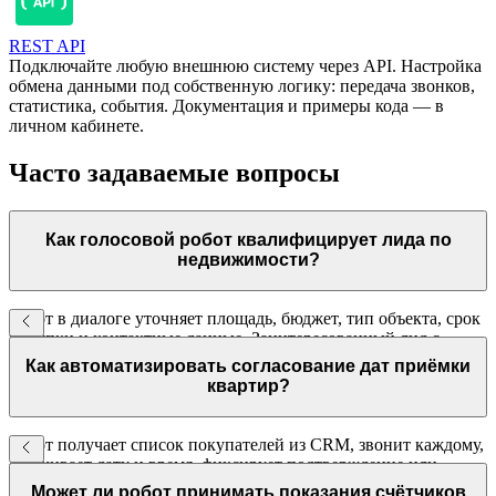
REST API
Подключайте любую внешнюю систему через API. Настройка
обмена данными под собственную логику: передача звонков,
статистика, события. Документация и примеры кода — в
личном кабинете.
Часто задаваемые вопросы
Как голосовой робот квалифицирует лида по
недвижимости?
Робот в диалоге уточняет площадь, бюджет, тип объекта, срок
покупки и контактные данные. Заинтересованный лид с
анкетой передаётся агенту в CRM. Незаинтересованные
Как автоматизировать согласование дат приёмки
получают вежливый отказ.
квартир?
Робот получает список покупателей из CRM, звонит каждому,
озвучивает дату и время, фиксирует подтверждение или
предлагает альтернативные варианты. Все данные
Может ли робот принимать показания счётчиков