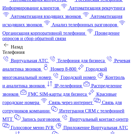
Информирование клиентов
Автоматизация рекрутинга
Автоматизация входящих звонков
Автоматизация
исходящих звонков
Анализ телефонных разговоров
Организация корпоративной телефонии
Проведение
опросов и сбор обратной связи
Назад
Телефония
Виртуальная АТС
Телефония для бизнеса
Речевая
аналитика звонков
Номер 8-800
Городской
многоканальный номер
Городской номер
Контроль
и аналитика звонков
IP-телефония
Распределение
звонков
FMC SIM-карты для бизнеса
Красивые
городские номера
Связь через интернет
Связь для
сотрудников компании
Интеграция CRM с телефонией
МТТ
Запись разговоров
Виртуальный контакт‑центр
Голосовое меню IVR
Приложение Виртуальная АТС