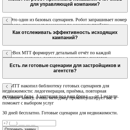
обновляются в CRM.
для управляющей компании?
Да. Это один из базовых сценариев. Робот запрашивает номер
договора, принимает показания по каждому прибору,
повторяет для сверки и передаёт в вашу ИС. Работает 24/7.
Как отслеживать эффективность исходящих
кампаний?
VoiceBox МТТ формирует детальный отчёт по каждой
кампании: дозвоны, разговоры, результаты диалогов,
переданные лиды. Данные экспортируются в CRM
Есть ли готовые сценарии для застройщиков и
автоматически.
агентств?
Да. МТТ накопил библиотеку готовых сценариев для
недвижимости: лидогенерация, приёмка, повторная
активация базы. Адаптация под ваш бренд — от 1 недели.
Оставьте заявку, и наш менеджер проконсультирует вас и
поможет с выбором услуг
30 дней бесплатно. Готовые сценарии для недвижимости.
Отправить заявку