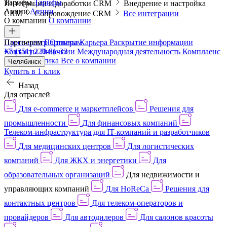
Тарифы
Тарифы
Интеграции и доработки CRM
Внедрение и настройка
Акции
Акции
CRM
Сопровождение CRM
Все интеграции
О компании
О компании
Пресс-центр
Партнерам
Партнерам
Отзывы
Карьера
Раскрытие информации
Контакты
+7 (351) 220-81-32
Лицензии
Международная деятельность
Комплаенс
и деловая этика
Все о компании
Челябинск
Купить в 1 клик
Назад
Для отраслей
Для e-commerce и маркетплейсов
Решения для
промышленности
Для финансовых компаний
Телеком-инфраструктура для IT-компаний и разработчиков
Для медицинских центров
Для логистических
компаний
Для ЖКХ и энергетики
Для
образовательных организаций
Для недвижимости и
управляющих компаний
Для HoReCa
Решения для
контактных центров
Для телеком-операторов и
провайдеров
Для автодилеров
Для салонов красоты