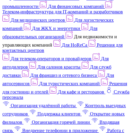
промышленности
Для финансовых компаний
Телеком-инфраструктура для IT-компаний и разработчиков
Для медицинских центров
Для логистических
компаний
Для ЖКХ и энергетики
Для
образовательных организаций
Для недвижимости и
управляющих компаний
Для HoReCa
Решения для
контактных центров
Для телеком-операторов и провайдеров
Для
автодилеров
Для салонов красоты
Для служб
доставки
Для франшиз и сетевого бизнеса
Для
автосервисов
Для туристических компаний
Решения
для гостиниц и отелей
Для кафе и ресторанов
Служба
персонала
Организация удалённой работы
Контроль выездных
сотрудников
Поддержка клиентов
Открытие новых
филиалов
Организация горячей линии
Входящая
связь
Внедрение телефонии в приложение
Работа с