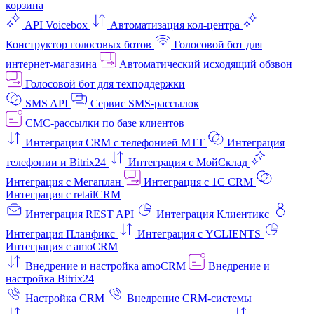
корзина
API Voicebox
Автоматизация кол‑центра
Конструктор голосовых ботов
Голосовой бот для
интернет‑магазина
Автоматический исходящий обзвон
Голосовой бот для техподдержки
SMS API
Сервис SMS-рассылок
СМС-рассылки по базе клиентов
Интеграция CRM с телефонией МТТ
Интеграция
телефонии и Bitrix24
Интеграция с МойСклад
Интеграция с Мегаплан
Интеграция с 1C CRM
Интеграция с retailCRM
Интеграция REST API
Интеграция Клиентикс
Интеграция Планфикс
Интеграция с YCLIENTS
Интеграция с amoCRM
Внедрение и настройка amoCRM
Внедрение и
настройка Bitrix24
Настройка CRM
Внедрение CRM-системы