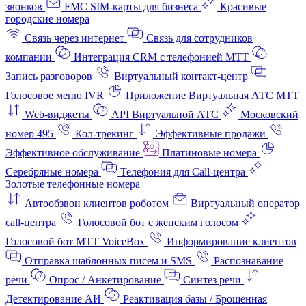
звонков
FMC SIM-карты для бизнеса
Красивые
городские номера
Связь через интернет
Связь для сотрудников
компании
Интеграция CRM с телефонией МТТ
Запись разговоров
Виртуальный контакт‑центр
Голосовое меню IVR
Приложение Виртуальная АТС МТТ
Web-виджеты
API Виртуальной АТС
Московский
номер 495
Кол-трекинг
Эффективные продажи
Эффективное обслуживание
Платиновые номера
Серебряные номера
Телефония для Call-центра
Золотые телефонные номера
Автообзвон клиентов роботом
Виртуальный оператор
call-центра
Голосовой бот с женским голосом
Голосовой бот МТТ VoiceBox
Информирование клиентов
Отправка шаблонных писем и SMS
Распознавание
речи
Опрос / Анкетирование
Синтез речи
Детектирование АИ
Реактивация базы / Брошенная