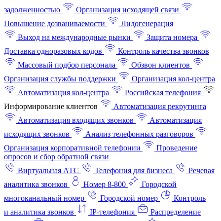
задолженностью
Организация исходящей связи
Повышение дозваниваемости
Лидогенерация
Выход на международные рынки
Защита номера
Доставка одноразовых кодов
Контроль качества звонков
Массовый подбор персонала
Обзвон клиентов
Организация службы поддержки
Организация кол-центра
Автоматизация кол-центра
Российская телефония
Информирование клиентов
Автоматизация рекрутинга
Автоматизация входящих звонков
Автоматизация
исходящих звонков
Анализ телефонных разговоров
Организация корпоративной телефонии
Проведение
опросов и сбор обратной связи
Виртуальная АТС
Телефония для бизнеса
Речевая
аналитика звонков
Номер 8-800
Городской
многоканальный номер
Городской номер
Контроль
и аналитика звонков
IP-телефония
Распределение