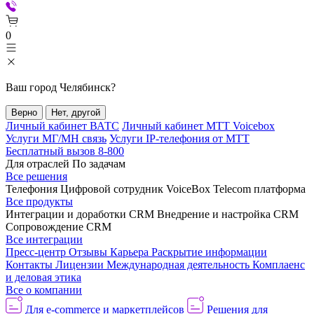
0
Ваш город
Челябинск
?
Верно
Нет, другой
Личный кабинет ВАТС
Личный кабинет МТТ Voicebox
Услуги МГ/МН связь
Услуги IP-телефония от МТТ
Бесплатный вызов 8-800
Для отраслей
По задачам
Все решения
Телефония
Цифровой сотрудник VoiceBox
Telecom платформа
Все продукты
Интеграции и доработки CRM
Внедрение и настройка CRM
Сопровождение CRM
Все интеграции
Пресс-центр
Отзывы
Карьера
Раскрытие информации
Контакты
Лицензии
Международная деятельность
Комплаенс
и деловая этика
Все о компании
Для e-commerce и маркетплейсов
Решения для