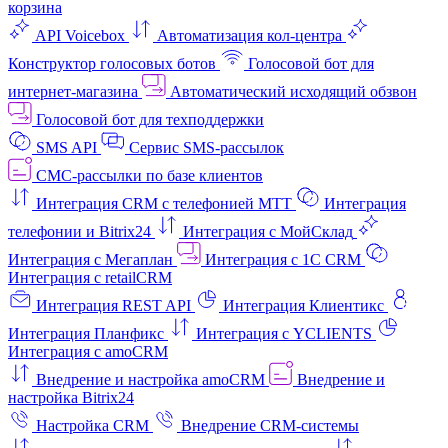
корзина
API Voicebox
Автоматизация кол‑центра
Конструктор голосовых ботов
Голосовой бот для
интернет‑магазина
Автоматический исходящий обзвон
Голосовой бот для техподдержки
SMS API
Сервис SMS-рассылок
СМС-рассылки по базе клиентов
Интеграция CRM с телефонией МТТ
Интеграция
телефонии и Bitrix24
Интеграция с МойСклад
Интеграция с Мегаплан
Интеграция с 1C CRM
Интеграция с retailCRM
Интеграция REST API
Интеграция Клиентикс
Интеграция Планфикс
Интеграция с YCLIENTS
Интеграция с amoCRM
Внедрение и настройка amoCRM
Внедрение и
настройка Bitrix24
Настройка CRM
Внедрение CRM-системы