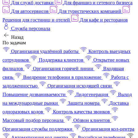
Для служб доставки
Для франшиз и сетевого бизнеса
Для автосервисов
Для туристических компаний
Решения для гостиниц и отелей
Для кафе и ресторанов
Служба персонала
Назад
По задачам
Организация удалённой работы
Контроль выездных
сотрудников
Поддержка клиентов
Открытие новых
филиалов
Организация горячей линии
Входящая
связь
Внедрение телефонии в приложение
Работа с
задолженностью
Организация исходящей связи
Повышение дозваниваемости
Лидогенерация
Выход
на международные рынки
Защита номера
Доставка
одноразовых кодов
Контроль качества звонков
Массовый подбор персонала
Обзвон клиентов
Организация службы поддержки
Организация кол-центра
Автоматизация кол-центра
Российская телефония