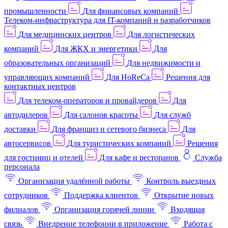
промышленности
Для финансовых компаний
Телеком-инфраструктура для IT-компаний и разработчиков
Для медицинских центров
Для логистических
компаний
Для ЖКХ и энергетики
Для
образовательных организаций
Для недвижимости и
управляющих компаний
Для HoReCa
Решения для
контактных центров
Для телеком-операторов и провайдеров
Для
автодилеров
Для салонов красоты
Для служб
доставки
Для франшиз и сетевого бизнеса
Для
автосервисов
Для туристических компаний
Решения
для гостиниц и отелей
Для кафе и ресторанов
Служба
персонала
Организация удалённой работы
Контроль выездных
сотрудников
Поддержка клиентов
Открытие новых
филиалов
Организация горячей линии
Входящая
связь
Внедрение телефонии в приложение
Работа с