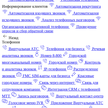
Информирование клиентов
Автоматизация рекрутинга
Автоматизация входящих звонков
Автоматизация
исходящих звонков
Анализ телефонных разговоров
Организация корпоративной телефонии
Проведение
опросов и сбор обратной связи
Назад
Телефония
Виртуальная АТС
Телефония для бизнеса
Речевая
аналитика звонков
Номер 8-800
Городской
многоканальный номер
Городской номер
Контроль
и аналитика звонков
IP-телефония
Распределение
звонков
FMC SIM-карты для бизнеса
Красивые
городские номера
Связь через интернет
Связь для
сотрудников компании
Интеграция CRM с телефонией
МТТ
Запись разговоров
Виртуальный контакт‑центр
Голосовое меню IVR
Приложение Виртуальная АТС