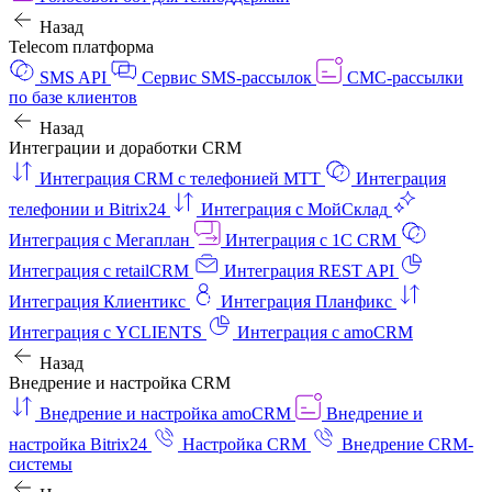
Назад
Telecom платформа
SMS API
Сервис SMS-рассылок
СМС-рассылки
по базе клиентов
Назад
Интеграции и доработки CRM
Интеграция CRM с телефонией МТТ
Интеграция
телефонии и Bitrix24
Интеграция с МойСклад
Интеграция с Мегаплан
Интеграция с 1C CRM
Интеграция с retailCRM
Интеграция REST API
Интеграция Клиентикс
Интеграция Планфикс
Интеграция с YCLIENTS
Интеграция с amoCRM
Назад
Внедрение и настройка CRM
Внедрение и настройка amoCRM
Внедрение и
настройка Bitrix24
Настройка CRM
Внедрение CRM-
системы