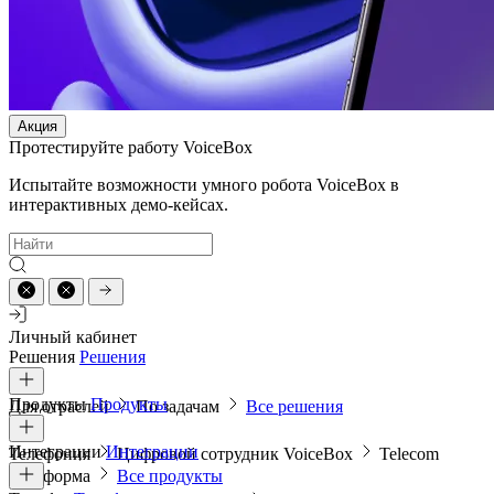
Акция
Протестируйте работу VoiceBox
Испытайте возможности умного робота VoiceBox в
интерактивных демо-кейсах.
Личный кабинет
Решения
Решения
Продукты
Продукты
Для отраслей
По задачам
Все решения
Интеграции
Интеграции
Телефония
Цифровой сотрудник VoiceBox
Telecom
платформа
Все продукты