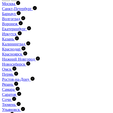
Москва
Санкт-Петербург
Барнаул
Волгоград
Воронеж
Екатеринбург
Иркутск
Казань
Калининград
Краснодар
Красноярск
Нижний Новгород
Новосибирск
Омск
Пермь
Ростов-на-Дону
Рязань
Самара
Саратов
Сочи
Тюмень
Ульяновск