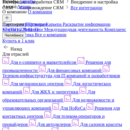
Тарифы
Тарифы
Интеграции и доработки CRM
Внедрение и настройка
Акции
Акции
CRM
Сопровождение CRM
Все интеграции
О компании
О компании
Пресс-центр
Партнерам
Партнерам
Отзывы
Карьера
Раскрытие информации
Контакты
+7 (351) 220-81-32
Лицензии
Международная деятельность
Комплаенс
и деловая этика
Все о компании
Челябинск
Купить в 1 клик
Назад
Для отраслей
Для e-commerce и маркетплейсов
Решения для
промышленности
Для финансовых компаний
Телеком-инфраструктура для IT-компаний и разработчиков
Для медицинских центров
Для логистических
компаний
Для ЖКХ и энергетики
Для
образовательных организаций
Для недвижимости и
управляющих компаний
Для HoReCa
Решения для
контактных центров
Для телеком-операторов и
провайдеров
Для автодилеров
Для салонов красоты