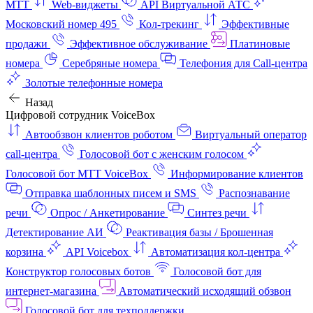
МТТ
Web-виджеты
API Виртуальной АТС
Московский номер 495
Кол-трекинг
Эффективные
продажи
Эффективное обслуживание
Платиновые
номера
Серебряные номера
Телефония для Call-центра
Золотые телефонные номера
Назад
Цифровой сотрудник VoiceBox
Автообзвон клиентов роботом
Виртуальный оператор
call-центра
Голосовой бот с женским голосом
Голосовой бот МТТ VoiceBox
Информирование клиентов
Отправка шаблонных писем и SMS
Распознавание
речи
Опрос / Анкетирование
Синтез речи
Детектирование АИ
Реактивация базы / Брошенная
корзина
API Voicebox
Автоматизация кол‑центра
Конструктор голосовых ботов
Голосовой бот для
интернет‑магазина
Автоматический исходящий обзвон
Голосовой бот для техподдержки