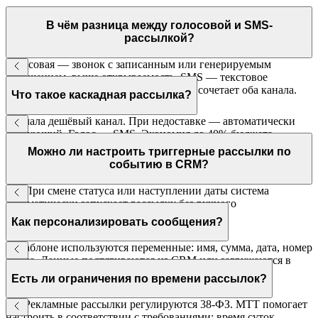
В чём разница между голосовой и SMS-
рассылкой?
Голосовая — звонок с записанным или генерируемым
сообщением, выше открываемость. SMS — текстовое
сообщение, остаётся у клиента. Каскад сочетает оба канала.
Что такое каскадная рассылка?
Сначала дешёвый канал. При недоставке — автоматически
следующий. Голос → SMS. Экономия до 40% бюджета.
Можно ли настроить триггерные рассылки по
событию в CRM?
Да. При смене статуса или наступлении даты система
автоматически запускает рассылку без ручного
вмешательства.
Как персонализировать сообщения?
В шаблоне используются переменные: имя, сумма, дата, номер
заказа. Данные подтягиваются из CRM или загружаются в
CSV.
Есть ли ограничения по времени рассылок?
Да. Рекламные рассылки регулируются 38-ФЗ. МТТ помогает
настроить в соответствии с требованиями: время суток,